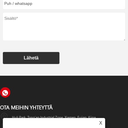
Lähetä
OTA MEIHIN YHTEYTTÄ
Huli Park, Tong'an Industrial Zone, Xiamen, Fujian, Kiina
X
+86-18859215499