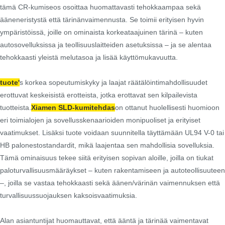
tämä CR-kumiseos osoittaa huomattavasti tehokkaampaa sekä
ääneneristystä että tärinänvaimennusta. Se toimii erityisen hyvin
ympäristöissä, joille on ominaista korkeataajuinen tärinä – kuten
autosovelluksissa ja teollisuuslaitteiden asetuksissa – ja se alentaa
tehokkaasti yleistä melutasoa ja lisää käyttömukavuutta.
tuote'
s korkea sopeutumiskyky ja laajat räätälöintimahdollisuudet
erottuvat keskeisistä erotteista, jotka erottavat sen kilpailevista
tuotteista.
Xiamen SLD-kumitehdas
on ottanut huolellisesti huomioon
eri toimialojen ja sovellusskenaarioiden monipuoliset ja erityiset
vaatimukset. Lisäksi tuote voidaan suunnitella täyttämään UL94 V-0 tai
HB palonestostandardit, mikä laajentaa sen mahdollisia sovelluksia.
Tämä ominaisuus tekee siitä erityisen sopivan aloille, joilla on tiukat
paloturvallisuusmääräykset – kuten rakentamiseen ja autoteollisuuteen
–, joilla se vastaa tehokkaasti sekä äänen/värinän vaimennuksen että
turvallisuussuojauksen kaksoisvaatimuksia.
Alan asiantuntijat huomauttavat, että ääntä ja tärinää vaimentavat