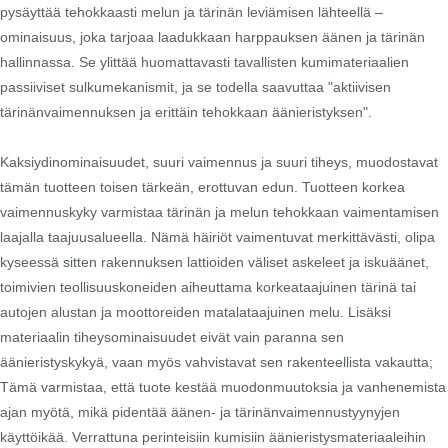
pysäyttää tehokkaasti melun ja tärinän leviämisen lähteellä –
ominaisuus, joka tarjoaa laadukkaan harppauksen äänen ja tärinän
hallinnassa. Se ylittää huomattavasti tavallisten kumimateriaalien
passiiviset sulkumekanismit, ja se todella saavuttaa "aktiivisen
tärinänvaimennuksen ja erittäin tehokkaan äänieristyksen".
Kaksiydinominaisuudet, suuri vaimennus ja suuri tiheys, muodostavat
tämän tuotteen toisen tärkeän, erottuvan edun. Tuotteen korkea
vaimennuskyky varmistaa tärinän ja melun tehokkaan vaimentamisen
laajalla taajuusalueella. Nämä häiriöt vaimentuvat merkittävästi, olipa
kyseessä sitten rakennuksen lattioiden väliset askeleet ja iskuäänet,
toimivien teollisuuskoneiden aiheuttama korkeataajuinen tärinä tai
autojen alustan ja moottoreiden matalataajuinen melu. Lisäksi
materiaalin tiheysominaisuudet eivät vain paranna sen
äänieristyskykyä, vaan myös vahvistavat sen rakenteellista vakautta;
Tämä varmistaa, että tuote kestää muodonmuutoksia ja vanhenemista
ajan myötä, mikä pidentää äänen- ja tärinänvaimennustyynyjen
käyttöikää. Verrattuna perinteisiin kumisiin äänieristysmateriaaleihin