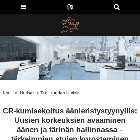
Koti
>
Uutiset
>
Teollisuuden Uutisia
CR-kumisekoitus äänieristystyynyille:
Uusien korkeuksien avaaminen
äänen ja tärinän hallinnassa –
tärkeimpien etujen korostaminen