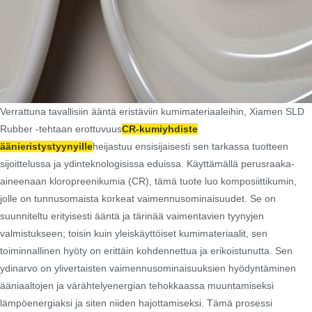
Verrattuna tavallisiin ääntä eristäviin kumimateriaaleihin, Xiamen SLD
Rubber -tehtaan erottuvuus
CR-kumiyhdiste
äänieristystyynyille
heijastuu ensisijaisesti sen tarkassa tuotteen
sijoittelussa ja ydinteknologisissa eduissa. Käyttämällä perusraaka-
aineenaan kloropreenikumia (CR), tämä tuote luo komposiittikumin,
jolle on tunnusomaista korkeat vaimennusominaisuudet. Se on
suunniteltu erityisesti ääntä ja tärinää vaimentavien tyynyjen
valmistukseen; toisin kuin yleiskäyttöiset kumimateriaalit, sen
toiminnallinen hyöty on erittäin kohdennettua ja erikoistunutta. Sen
ydinarvo on ylivertaisten vaimennusominaisuuksien hyödyntäminen
ääniaaltojen ja värähtelyenergian tehokkaassa muuntamiseksi
lämpöenergiaksi ja siten niiden hajottamiseksi. Tämä prosessi