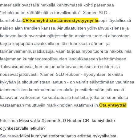
materiaalit ovat tällä hetkellä kehittymässä kohti parempaa
"tehokkuutta, räätälöintiä ja turvallisuutta". Xiamen SLD -
kumitehdas
CR-kumiyhdiste äänieristystyynyille
sopii täydellisesti
näiden alan trendien kanssa. Ainutlaatuisten ydinvahvuuksiensa ja
kattavan laadunvarmistusjärjestelmän ansiosta tuote ei ainoastaan ​​
tarjoa loppupään asiakkaille erittäin tehokkaita äänen- ja
tärinänvaimennusratkaisuja, vaan tarjoaa myös tuoreita näkökulmia
laajemman kuminseosteollisuuden laadukkaaseen kehittämiseen.
Tulevaisuudessa, kun melunhallintavaatimukset eri sektoreilla
nousevat jatkuvasti, Xiamen SLD Rubber - hyödyntäen teknistä
kykyään ja sitoutumistaan ​​laatuun - on valmis säilyttämään vauhtinsa
toiminnallisten kumimateriaalien alalla ja esittelemään jatkuvasti
kasvavan valikoiman korkealaatuisia tuotteita, jotka on suunniteltu
vastaamaan muuttuviin markkinoiden vaatimuksiin.
Ota yhteyttä!
Edellinen:
Miksi valita Xiamen SLD Rubber CR -kumiyhdiste
öljynkestävälle letkulle?
Seuraava:
Miksi kumiyhdisteformulaatio edistää nykyaikaista