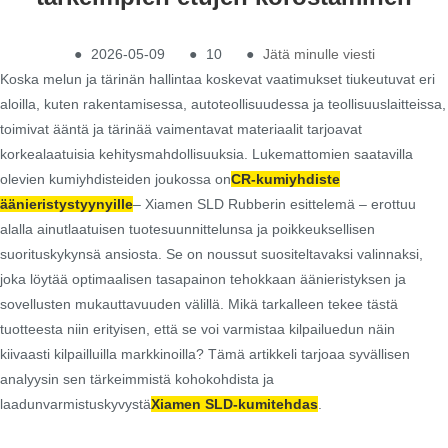
●
2026-05-09
●
10
●
Jätä minulle viesti
Koska melun ja tärinän hallintaa koskevat vaatimukset tiukeutuvat eri
aloilla, kuten rakentamisessa, autoteollisuudessa ja teollisuuslaitteissa,
toimivat ääntä ja tärinää vaimentavat materiaalit tarjoavat
korkealaatuisia kehitysmahdollisuuksia. Lukemattomien saatavilla
olevien kumiyhdisteiden joukossa on
CR-kumiyhdiste
äänieristystyynyille
– Xiamen SLD Rubberin esittelemä – erottuu
alalla ainutlaatuisen tuotesuunnittelunsa ja poikkeuksellisen
suorituskykynsä ansiosta. Se on noussut suositeltavaksi valinnaksi,
joka löytää optimaalisen tasapainon tehokkaan äänieristyksen ja
sovellusten mukauttavuuden välillä. Mikä tarkalleen tekee tästä
tuotteesta niin erityisen, että se voi varmistaa kilpailuedun näin
kiivaasti kilpailluilla markkinoilla? Tämä artikkeli tarjoaa syvällisen
analyysin sen tärkeimmistä kohokohdista ja
laadunvarmistuskyvystä
Xiamen SLD-kumitehdas
.