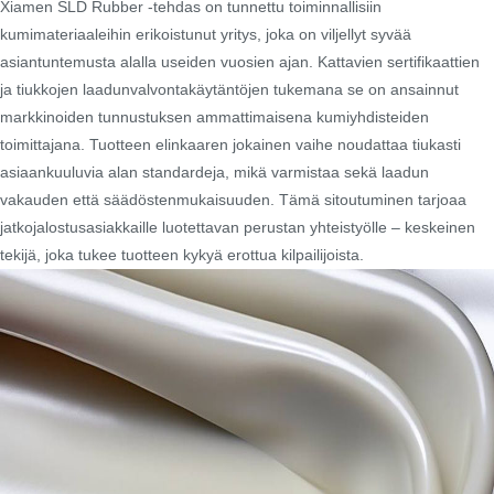
Xiamen SLD Rubber -tehdas on tunnettu toiminnallisiin
kumimateriaaleihin erikoistunut yritys, joka on viljellyt syvää
asiantuntemusta alalla useiden vuosien ajan. Kattavien sertifikaattien
ja tiukkojen laadunvalvontakäytäntöjen tukemana se on ansainnut
markkinoiden tunnustuksen ammattimaisena kumiyhdisteiden
toimittajana. Tuotteen elinkaaren jokainen vaihe noudattaa tiukasti
asiaankuuluvia alan standardeja, mikä varmistaa sekä laadun
vakauden että säädöstenmukaisuuden. Tämä sitoutuminen tarjoaa
jatkojalostusasiakkaille luotettavan perustan yhteistyölle – keskeinen
tekijä, joka tukee tuotteen kykyä erottua kilpailijoista.