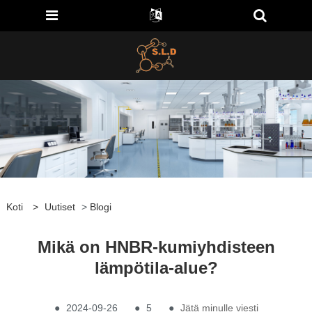
Koti
>
Uutiset
>
Blogi
Mikä on HNBR-kumiyhdisteen
lämpötila-alue?
●
2024-09-26
●
5
●
Jätä minulle viesti