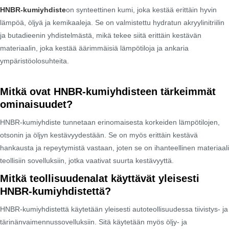
HNBR-kumiyhdiste
on synteettinen kumi, joka kestää erittäin hyvin
lämpöä, öljyä ja kemikaaleja. Se on valmistettu hydratun akryylinitriilin
ja butadieenin yhdistelmästä, mikä tekee siitä erittäin kestävän
materiaalin, joka kestää äärimmäisiä lämpötiloja ja ankaria
ympäristöolosuhteita.
Mitkä ovat HNBR-kumiyhdisteen tärkeimmät
ominaisuudet?
HNBR-kumiyhdiste tunnetaan erinomaisesta korkeiden lämpötilojen,
otsonin ja öljyn kestävyydestään. Se on myös erittäin kestävä
hankausta ja repeytymistä vastaan, joten se on ihanteellinen materiaali
teollisiin sovelluksiin, jotka vaativat suurta kestävyyttä.
Mitkä teollisuudenalat käyttävät yleisesti
HNBR-kumiyhdistettä?
HNBR-kumiyhdistettä käytetään yleisesti autoteollisuudessa tiivistys- ja
tärinänvaimennussovelluksiin. Sitä käytetään myös öljy- ja