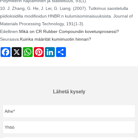
Polymeerin hajoaminen ja stabiilisuus, 93(1).
10. J. Zhang, G. He, J. Lei, G. Liang. (2007). Tutkimus saostetulla
piidioksidilla modifioidun HNBR:n kulumisominaisuuksista. Journal of
Materials Processing Technology, 191(1-3).
Edellinen:
Mikä on CR Rubber Compoundin kovetusprosessi?
Seuraava:
Kuinka määrität kumimuotin hinnan?
Facebook
X
WhatsApp
Pinterest
LinkedIn
Share
Lähetä kysely