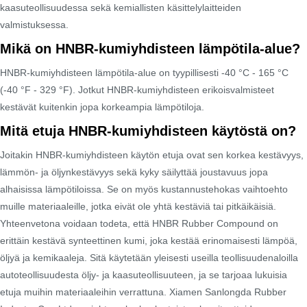
kaasuteollisuudessa sekä kemiallisten käsittelylaitteiden
valmistuksessa.
Mikä on HNBR-kumiyhdisteen lämpötila-alue?
HNBR-kumiyhdisteen lämpötila-alue on tyypillisesti -40 °C - 165 °C
(-40 °F - 329 °F). Jotkut HNBR-kumiyhdisteen erikoisvalmisteet
kestävät kuitenkin jopa korkeampia lämpötiloja.
Mitä etuja HNBR-kumiyhdisteen käytöstä on?
Joitakin HNBR-kumiyhdisteen käytön etuja ovat sen korkea kestävyys,
lämmön- ja öljynkestävyys sekä kyky säilyttää joustavuus jopa
alhaisissa lämpötiloissa. Se on myös kustannustehokas vaihtoehto
muille materiaaleille, jotka eivät ole yhtä kestäviä tai pitkäikäisiä.
Yhteenvetona voidaan todeta, että HNBR Rubber Compound on
erittäin kestävä synteettinen kumi, joka kestää erinomaisesti lämpöä,
öljyä ja kemikaaleja. Sitä käytetään yleisesti useilla teollisuudenaloilla
autoteollisuudesta öljy- ja kaasuteollisuuteen, ja se tarjoaa lukuisia
etuja muihin materiaaleihin verrattuna. Xiamen Sanlongda Rubber