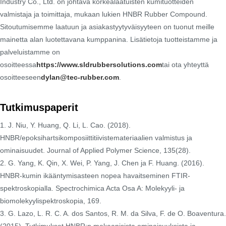
Industry Co., Ltd. on johtava korkealaatuisten kumituotteiden
valmistaja ja toimittaja, mukaan lukien HNBR Rubber Compound.
Sitoutumisemme laatuun ja asiakastyytyväisyyteen on tuonut meille
mainetta alan luotettavana kumppanina. Lisätietoja tuotteistamme ja
palveluistamme on
osoitteessa
https://www.sldrubbersolutions.com
tai ota yhteyttä
osoitteeseen
dylan@tec-rubber.com
.
Tutkimuspaperit
1. J. Niu, Y. Huang, Q. Li, L. Cao. (2018).
HNBR/epoksihartsikomposiittitiivistemateriaalien valmistus ja
ominaisuudet. Journal of Applied Polymer Science, 135(28).
2. G. Yang, K. Qin, X. Wei, P. Yang, J. Chen ja F. Huang. (2016).
HNBR-kumin ikääntymisasteen nopea havaitseminen FTIR-
spektroskopialla. Spectrochimica Acta Osa A: Molekyyli- ja
biomolekyylispektroskopia, 169.
3. G. Lazo, L. R. C. A. dos Santos, R. M. da Silva, F. de O. Boaventura.