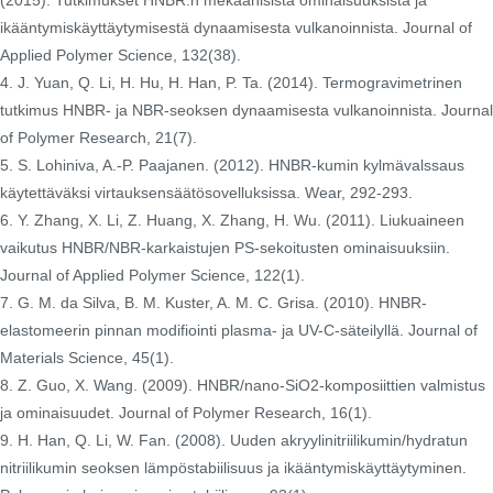
(2015). Tutkimukset HNBR:n mekaanisista ominaisuuksista ja
ikääntymiskäyttäytymisestä dynaamisesta vulkanoinnista. Journal of
Applied Polymer Science, 132(38).
4. J. Yuan, Q. Li, H. Hu, H. Han, P. Ta. (2014). Termogravimetrinen
tutkimus HNBR- ja NBR-seoksen dynaamisesta vulkanoinnista. Journal
of Polymer Research, 21(7).
5. S. Lohiniva, A.-P. Paajanen. (2012). HNBR-kumin kylmävalssaus
käytettäväksi virtauksensäätösovelluksissa. Wear, 292-293.
6. Y. Zhang, X. Li, Z. Huang, X. Zhang, H. Wu. (2011). Liukuaineen
vaikutus HNBR/NBR-karkaistujen PS-sekoitusten ominaisuuksiin.
Journal of Applied Polymer Science, 122(1).
7. G. M. da Silva, B. M. Kuster, A. M. C. Grisa. (2010). HNBR-
elastomeerin pinnan modifiointi plasma- ja UV-C-säteilyllä. Journal of
Materials Science, 45(1).
8. Z. Guo, X. Wang. (2009). HNBR/nano-SiO2-komposiittien valmistus
ja ominaisuudet. Journal of Polymer Research, 16(1).
9. H. Han, Q. Li, W. Fan. (2008). Uuden akryylinitriilikumin/hydratun
nitriilikumin seoksen lämpöstabiilisuus ja ikääntymiskäyttäytyminen.